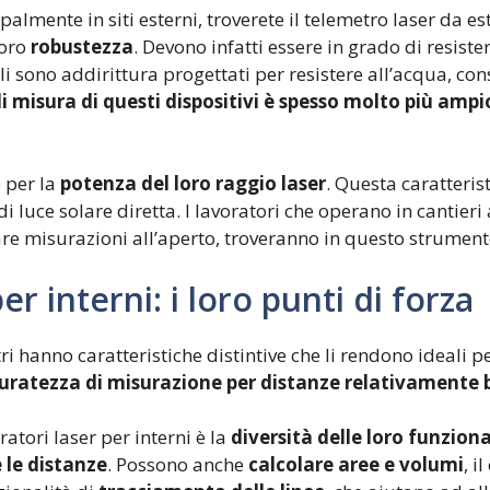
ipalmente in siti esterni, troverete il telemetro laser da e
loro
robustezza
. Devono infatti essere in grado di resist
i sono addirittura progettati per resistere all’acqua, co
i misura di questi dispositivi è spesso molto più ampi
e per la
potenza del loro raggio laser
. Questa caratteris
luce solare diretta. I lavoratori che operano in cantieri 
tuare misurazioni all’aperto, troveranno in questo strumen
er interni: i loro punti di forza
tri hanno caratteristiche distintive che li rendono ideali pe
uratezza di misurazione per distanze relativamente 
atori laser per interni è la
diversità delle loro funziona
 le distanze
. Possono anche
calcolare aree e volumi
, i