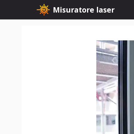
Vai
Misuratore laser
al
contenuto