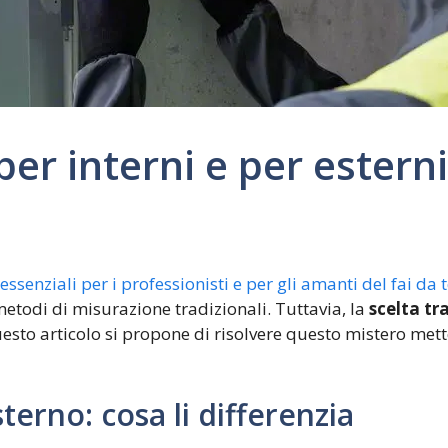
per interni e per estern
essenziali per i professionisti e per gli amanti del fai da 
metodi di misurazione tradizionali. Tuttavia, la
scelta tr
sto articolo si propone di risolvere questo mistero mette
sterno: cosa li differenzia