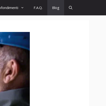
ofondimenti
F.A.Q.
Blog