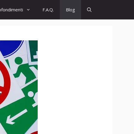
ofondimenti
F.A.Q.
Blog