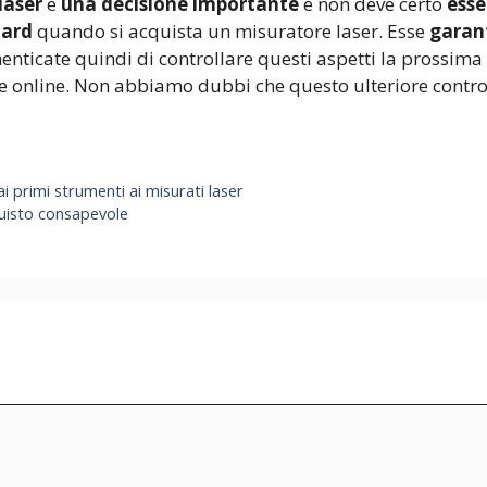
laser
è
una decisione importante
e non deve certo
esse
dard
quando si acquista un misuratore laser. Esse
garant
enticate quindi di controllare questi aspetti la prossima 
te online. Non abbiamo dubbi che questo ulteriore control
ai primi strumenti ai misurati laser
quisto consapevole