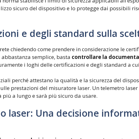
 norma stabilisce i limiti di sicurezza applicabili all’espos
izzo sicuro del dispositivo e lo protegge dai possibili ri
zioni e degli standard sulla sce
ete chiedendo come prendere in considerazione le certif
 È abbastanza semplice, basta
controllare la documentaz
icuramente i loghi delle certificazioni e degli standard a c
nziali perché attestano la qualità e la sicurezza del dispo
sulle prestazioni del misuratore laser. Un telemetro laser
 più a lungo e sarà più sicuro da usare.
o laser: Una decisione informat