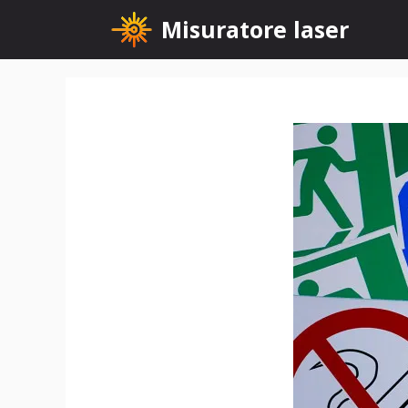
Vai
Misuratore laser
al
contenuto